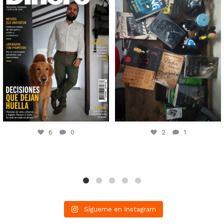
6
0
2
1
Sígueme en Instagram