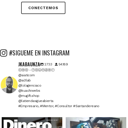
CONECTEMOS
#SIGUEME EN INSTAGRAM
JKABAUNZA
2.733
54.189
ⓒⓔⓞ - ⓕⓞⓤⓝⓓⓔⓡ
@aiaticom
@ai3lab
@lolagenciaco
@kuachiwebs
@mugift.shop
@latiendasigueabierta
#Empresario, #Mentor, #Consultor #Santandereano
6
0
2
1