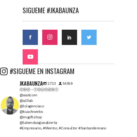
SIGUEME #JKABAUNZA
#SIGUEME EN INSTAGRAM
JKABAUNZA
2.733
54.189
ⓒⓔⓞ - ⓕⓞⓤⓝⓓⓔⓡ
@aiaticom
@ai3lab
@lolagenciaco
@kuachiwebs
@mugift.shop
@latiendasigueabierta
#Empresario, #Mentor, #Consultor #Santandereano