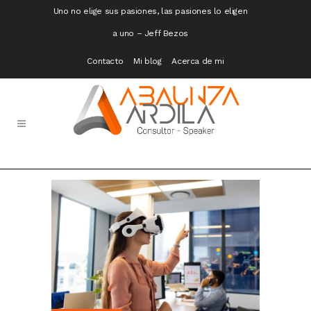
Uno no elige sus pasiones, las pasiones lo eligen
a uno – Jeff Bezos
Contacto
Mi blog
Acerca de mi