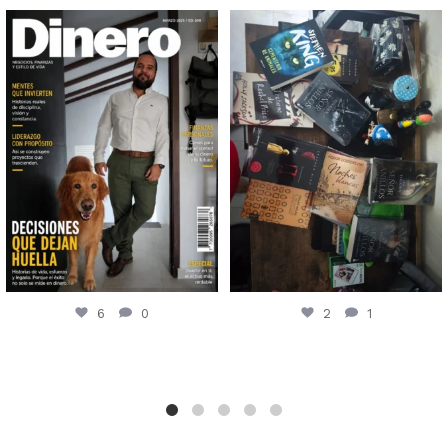
6
0
2
1
6
0
2
1