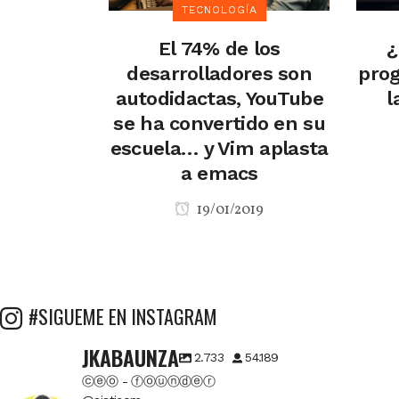
TECNOLOGÍA
El 74% de los
¿
desarrolladores son
pro
autodidactas, YouTube
l
se ha convertido en su
escuela… y Vim aplasta
a emacs
19/01/2019
#SIGUEME EN INSTAGRAM
JKABAUNZA
2.733
54.189
ⓒⓔⓞ - ⓕⓞⓤⓝⓓⓔⓡ