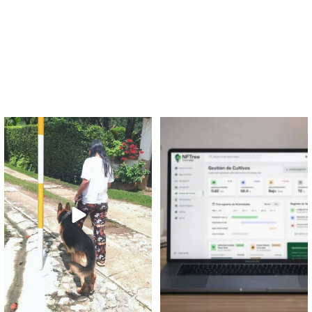
La domestica monstruos
Hace un par de años, casi
3000
me rasgaba las
...
5
0
7
0