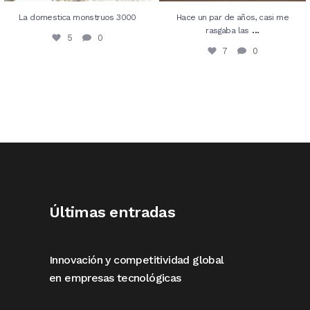
La domestica monstruos 3000
Hace un par de años, casi me
...
rasgaba las
5
0
7
0
Últimas entradas
Innovación y competitividad global
en empresas tecnológicas