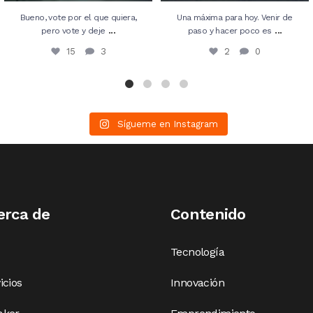
Bueno, vote por el que quiera,
Una máxima para hoy. Venir de
...
...
pero vote y deje
paso y hacer poco es
15
3
2
0
Sígueme en Instagram
erca de
Contenido
Tecnología
icios
Innovación