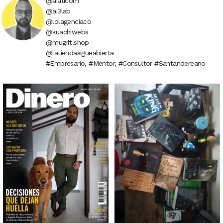
@aiaticom
@ai3lab
@lolagenciaco
@kuachiwebs
@mugift.shop
@latiendasigueabierta
#Empresario, #Mentor, #Consultor #Santandereano
6
0
2
1