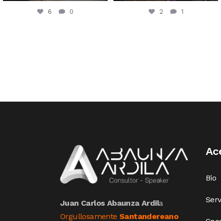
6
0
2
1
Ac
Bio
Serv
Juan Carlos Abaunza Ardil
a
Orgullosamente
Santandereano