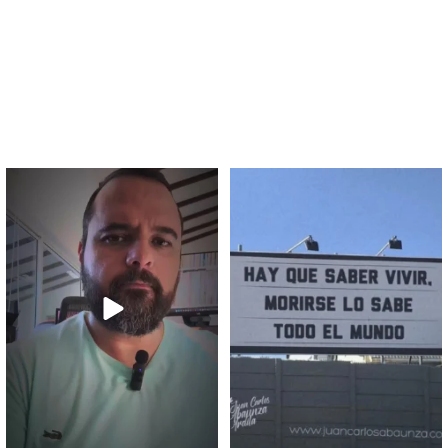
Bueno, vote por el que
Una máxima para hoy. Venir
quiera, pero vote y deje
...
de paso y hacer poco es
...
15
3
2
0