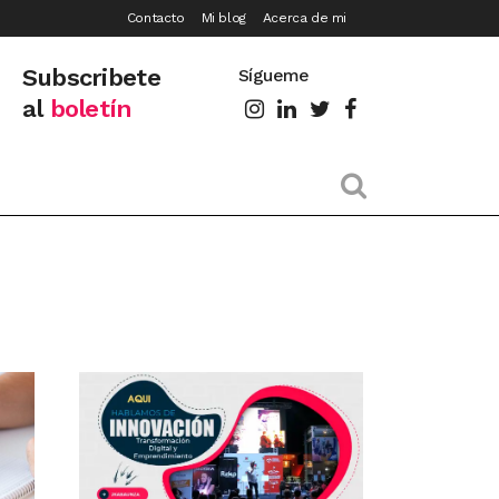
Contacto
Mi blog
Acerca de mi
Subscribete
Sígueme
al
boletín