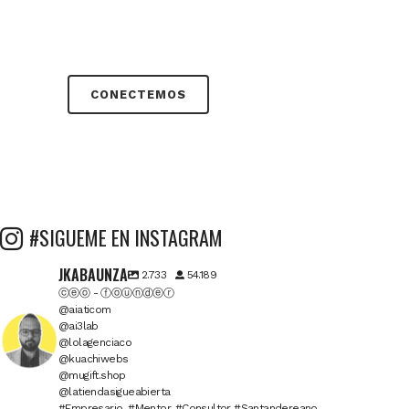
CONECTEMOS
#SIGUEME EN INSTAGRAM
JKABAUNZA
2.733
54.189
ⓒⓔⓞ - ⓕⓞⓤⓝⓓⓔⓡ
@aiaticom
@ai3lab
@lolagenciaco
@kuachiwebs
@mugift.shop
@latiendasigueabierta
#Empresario, #Mentor, #Consultor #Santandereano