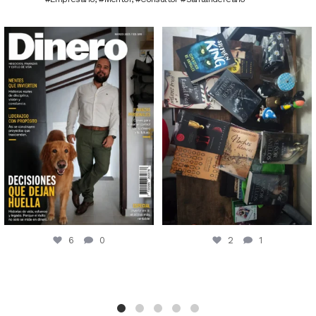
6
0
2
1
6
0
2
1