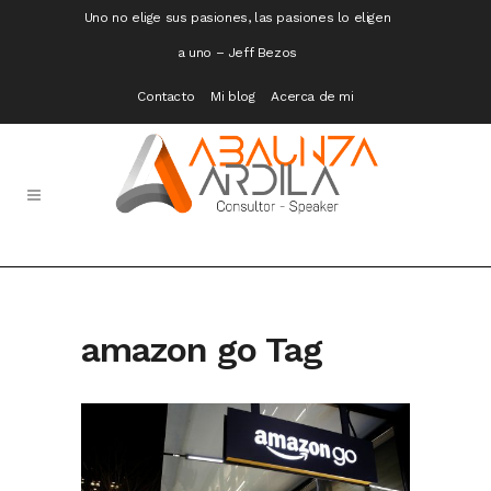
Uno no elige sus pasiones, las pasiones lo eligen
a uno – Jeff Bezos
Contacto
Mi blog
Acerca de mi
amazon go Tag